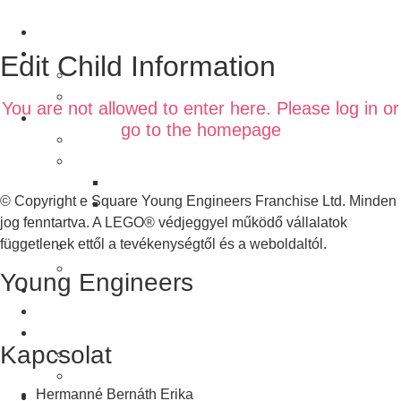
Helyszínek
Kurzusok
Edit Child Information
Bricks Challenge Program
Galileo Technic Program
You are not allowed to enter here. Please log in or
Időszakos programok
go to the homepage
Workshopok
Young Engineers Táborok
Young Engineers Tábor – 2026 Csorna
© Copyright e Square Young Engineers Franchise Ltd. Minden
Young Engineers Tábor – 2026 Győr-
jog fenntartva. A LEGO® védjeggyel működő vállalatok
Generációk háza
függetlenek ettől a tevékenységtől és a weboldaltól.
Szülinapok
Csapatépítők
Young Engineers
Regisztráció
Helyszínek
Facebook
Youtube
Kurzusok
Kapcsolat
Bricks Challenge Program
Galileo Technic Program
Hermanné Bernáth Erika
Időszakos programok