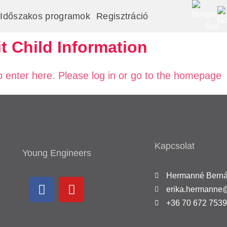
Időszakos programok
Regisztráció
t Child Information
o enter here. Please log in or go to the homepage
Kapcsolat
Young Engineers
Hermanné Bernát
erika.hermanne
+36 70 672 7539