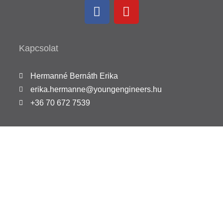
Kapcsolat
Hermanné Bernáth Erika
erika.hermanne@youngengineers.hu
+36 70 672 7539