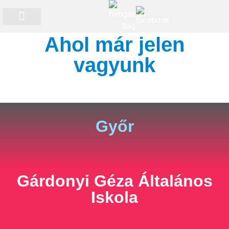
Időszakos programok
Ahol már jelen
vagyunk
Győr
Gárdonyi Géza Általános
Iskola