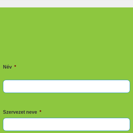
Név
*
Szervezet neve
*