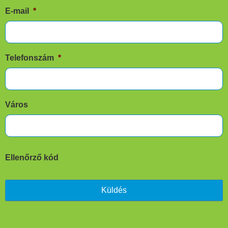
E-mail
*
Telefonszám
*
Város
Ellenőrző kód