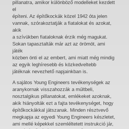
pillanatra, amikor különböző modelleket kezdett
el
építeni. Az építőkockák közel 1942 óta jelen
vannak, szórakoztatják a fiatalokat és azokat,
akik
a szívükben fiataloknak érzik még magukat.
Sokan tapasztalták már azt az örömöt, ami
játék
közben önti el az embert, ami miatt még mindig
az egyik leghíresebb és közkedveltebb
játéknak nevezhető napjainkban is.
A sajátos Young Engineers tevékenységek az
aranykornak visszahozzák a múltbeli,
nosztalgikus pillanatokat, emlékeket azoknak,
akik hiányolták ezt a fajta tevékenységet, hogy
építőkockákkal játszanak. Minden résztvevő
megkapja az egyedi Young Engineers készletet,
ami mellé képekkel szemléltetett instrukció jár,