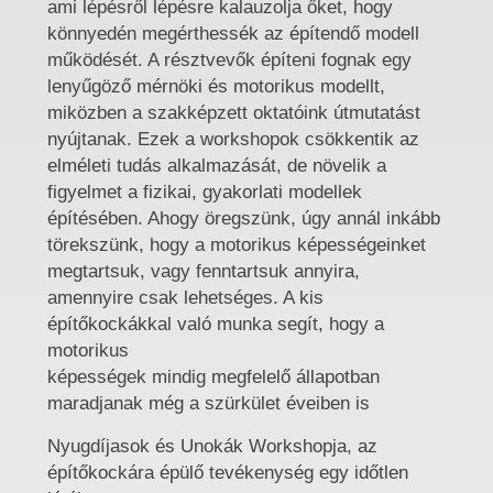
ami lépésről lépésre kalauzolja őket, hogy
könnyedén megérthessék az építendő modell
működését. A résztvevők építeni fognak egy
lenyűgöző mérnöki és motorikus modellt,
miközben a szakképzett oktatóink útmutatást
nyújtanak. Ezek a workshopok csökkentik az
elméleti tudás alkalmazását, de növelik a
figyelmet a fizikai, gyakorlati modellek
építésében. Ahogy öregszünk, úgy annál inkább
törekszünk, hogy a motorikus képességeinket
megtartsuk, vagy fenntartsuk annyira,
amennyire csak lehetséges. A kis
építőkockákkal való munka segít, hogy a
motorikus
képességek mindig megfelelő állapotban
maradjanak még a szürkület éveiben is
Nyugdíjasok és Unokák Workshopja, az
építőkockára épülő tevékenység egy időtlen