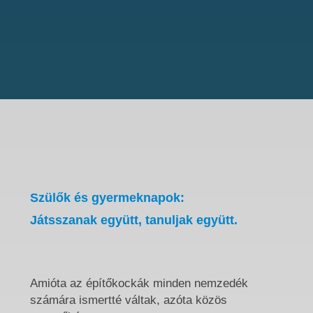
Szülők és gyermeknapok:
Játsszanak együtt, tanuljak együtt.
Amióta az építőkockák minden nemzedék
számára ismertté váltak, azóta közös