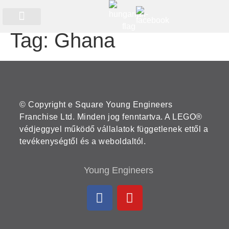
Tag:
Ghana
Időszakos programok
© Copyright e Square Young Engineers
Franchise Ltd. Minden jog fenntartva. A LEGO®
védjeggyel működő vállalatok függetlenek ettől a
tevékenységtől és a weboldaltól.
Young Engineers