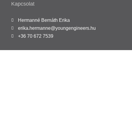
Kapcsolat
Hermanné Bernáth Erika
erika.hermanne@youngengineers.hu
+36 70 672 7539