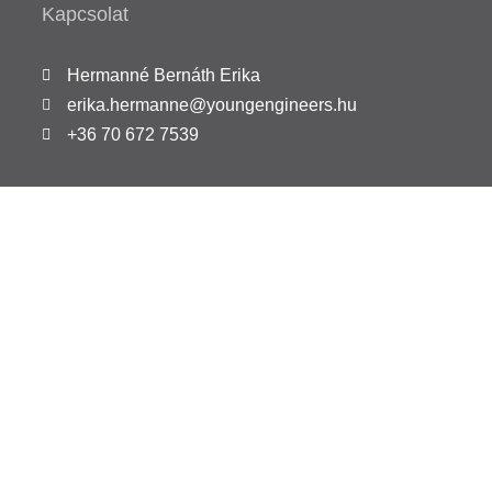
Kapcsolat
Hermanné Bernáth Erika
erika.hermanne@youngengineers.hu
+36 70 672 7539