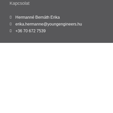
Kapcsolat
Hermanné Bernáth Erika
erika.hermanne@youngengineers.hu
+36 70 672 7539